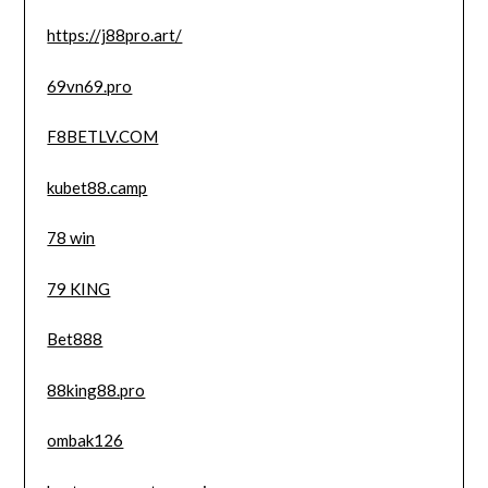
https://j88pro.art/
69vn69.pro
F8BETLV.COM
kubet88.camp
78 win
79 KING
Bet888
88king88.pro
ombak126