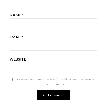
NAME
*
EMAIL
*
WEBSITE
Save my name, email, and website in this browser for the next
time I comment.