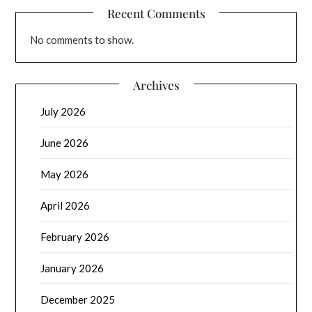
Recent Comments
No comments to show.
Archives
July 2026
June 2026
May 2026
April 2026
February 2026
January 2026
December 2025