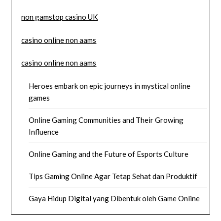
non gamstop casino UK
casino online non aams
casino online non aams
Heroes embark on epic journeys in mystical online
games
Online Gaming Communities and Their Growing
Influence
Online Gaming and the Future of Esports Culture
Tips Gaming Online Agar Tetap Sehat dan Produktif
Gaya Hidup Digital yang Dibentuk oleh Game Online