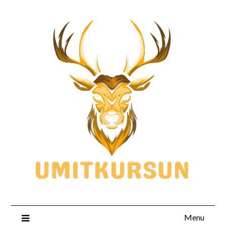
Skip
to
content
Menu