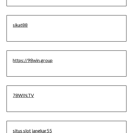
sikat88
https://98win.group
78WIN.TV
situs slot jangkar55