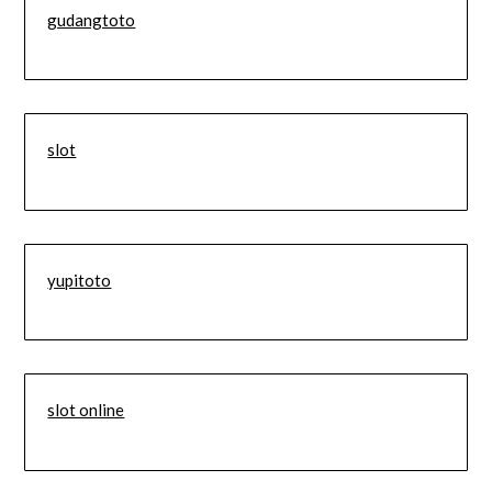
gudangtoto
slot
yupitoto
slot online