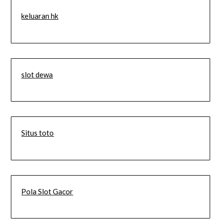
keluaran hk
slot dewa
Situs toto
Pola Slot Gacor