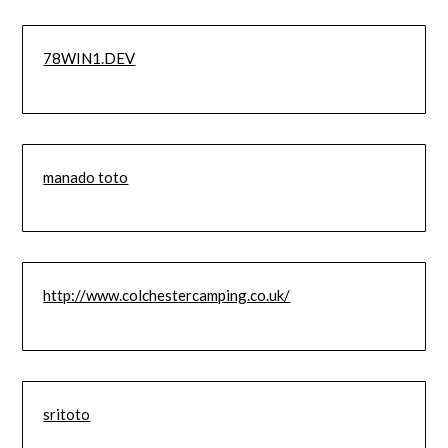
78WIN1.DEV
manado toto
http://www.colchestercamping.co.uk/
sritoto