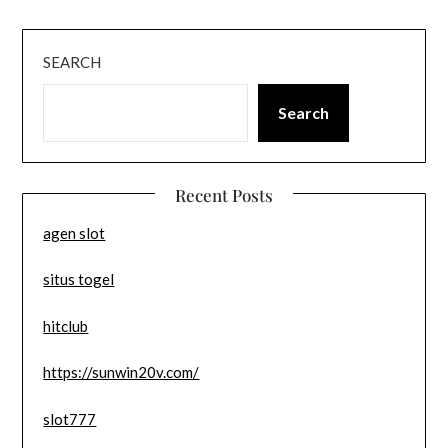
SEARCH
Search
Recent Posts
agen slot
situs togel
hitclub
https://sunwin20v.com/
slot777