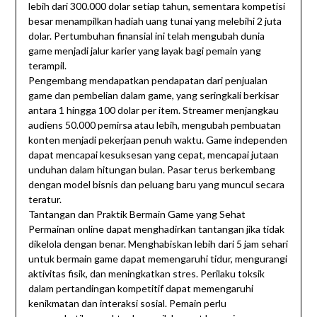
lebih dari 300.000 dolar setiap tahun, sementara kompetisi
besar menampilkan hadiah uang tunai yang melebihi 2 juta
dolar. Pertumbuhan finansial ini telah mengubah dunia
game menjadi jalur karier yang layak bagi pemain yang
terampil.
Pengembang mendapatkan pendapatan dari penjualan
game dan pembelian dalam game, yang seringkali berkisar
antara 1 hingga 100 dolar per item. Streamer menjangkau
audiens 50.000 pemirsa atau lebih, mengubah pembuatan
konten menjadi pekerjaan penuh waktu. Game independen
dapat mencapai kesuksesan yang cepat, mencapai jutaan
unduhan dalam hitungan bulan. Pasar terus berkembang
dengan model bisnis dan peluang baru yang muncul secara
teratur.
Tantangan dan Praktik Bermain Game yang Sehat
Permainan online dapat menghadirkan tantangan jika tidak
dikelola dengan benar. Menghabiskan lebih dari 5 jam sehari
untuk bermain game dapat memengaruhi tidur, mengurangi
aktivitas fisik, dan meningkatkan stres. Perilaku toksik
dalam pertandingan kompetitif dapat memengaruhi
kenikmatan dan interaksi sosial. Pemain perlu