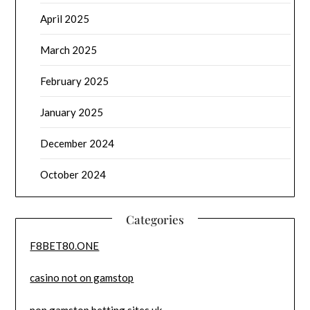
April 2025
March 2025
February 2025
January 2025
December 2024
October 2024
Categories
F8BET80.ONE
casino not on gamstop
non gamstop betting sites uk