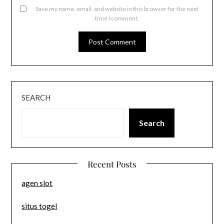
Save my name, email, and website in this browser for the next
time I comment.
SEARCH
Search
Recent Posts
agen slot
situs togel