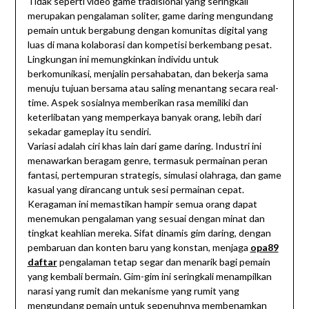
Tidak seperti video game tradisional yang seringkali
merupakan pengalaman soliter, game daring mengundang
pemain untuk bergabung dengan komunitas digital yang
luas di mana kolaborasi dan kompetisi berkembang pesat.
Lingkungan ini memungkinkan individu untuk
berkomunikasi, menjalin persahabatan, dan bekerja sama
menuju tujuan bersama atau saling menantang secara real-
time. Aspek sosialnya memberikan rasa memiliki dan
keterlibatan yang memperkaya banyak orang, lebih dari
sekadar gameplay itu sendiri.
Variasi adalah ciri khas lain dari game daring. Industri ini
menawarkan beragam genre, termasuk permainan peran
fantasi, pertempuran strategis, simulasi olahraga, dan game
kasual yang dirancang untuk sesi permainan cepat.
Keragaman ini memastikan hampir semua orang dapat
menemukan pengalaman yang sesuai dengan minat dan
tingkat keahlian mereka. Sifat dinamis gim daring, dengan
pembaruan dan konten baru yang konstan, menjaga
opa89
daftar
pengalaman tetap segar dan menarik bagi pemain
yang kembali bermain. Gim-gim ini seringkali menampilkan
narasi yang rumit dan mekanisme yang rumit yang
mengundang pemain untuk sepenuhnya membenamkan