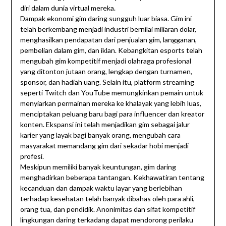
diri dalam dunia virtual mereka.
Dampak ekonomi gim daring sungguh luar biasa. Gim ini
telah berkembang menjadi industri bernilai miliaran dolar,
menghasilkan pendapatan dari penjualan gim, langganan,
pembelian dalam gim, dan iklan. Kebangkitan esports telah
mengubah gim kompetitif menjadi olahraga profesional
yang ditonton jutaan orang, lengkap dengan turnamen,
sponsor, dan hadiah uang. Selain itu, platform streaming
seperti Twitch dan YouTube memungkinkan pemain untuk
menyiarkan permainan mereka ke khalayak yang lebih luas,
menciptakan peluang baru bagi para influencer dan kreator
konten. Ekspansi ini telah menjadikan gim sebagai jalur
karier yang layak bagi banyak orang, mengubah cara
masyarakat memandang gim dari sekadar hobi menjadi
profesi.
Meskipun memiliki banyak keuntungan, gim daring
menghadirkan beberapa tantangan. Kekhawatiran tentang
kecanduan dan dampak waktu layar yang berlebihan
terhadap kesehatan telah banyak dibahas oleh para ahli,
orang tua, dan pendidik. Anonimitas dan sifat kompetitif
lingkungan daring terkadang dapat mendorong perilaku