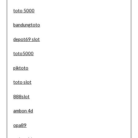
toto 5000
bandungtoto
depot69 slot
toto5000
piktoto
toto slot
888slot
ambon 4d
opa89