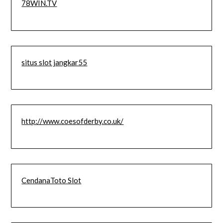
78WIN.TV
situs slot jangkar55
http://www.coesofderby.co.uk/
CendanaToto Slot