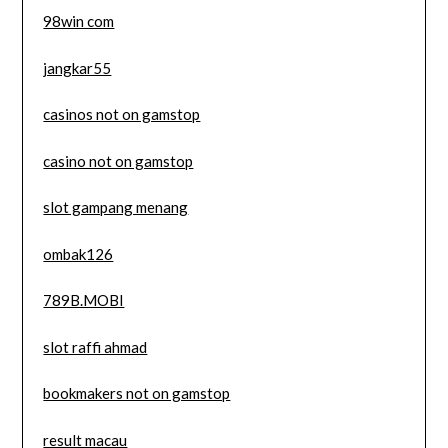
98win com
jangkar55
casinos not on gamstop
casino not on gamstop
slot gampang menang
ombak126
789B.MOBI
slot raffi ahmad
bookmakers not on gamstop
result macau