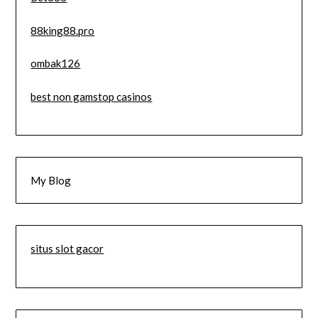
88king88.pro
ombak126
best non gamstop casinos
My Blog
situs slot gacor