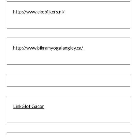
http://www.ekobijkers.nl/
http://www.bikramyogalangley.ca/
Link Slot Gacor