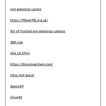
non gamstop casino
https://98win98.org.uk/
list of trusted non gamstop casinos
J88 com
nhà cái 69vn
https://zhoulongchem.com/
situs slot gacor
depot69
virus4d