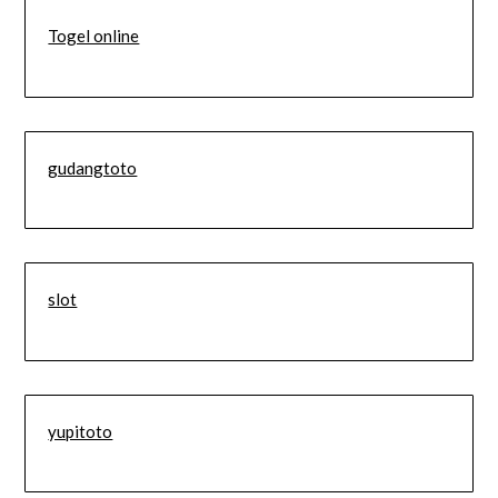
Togel online
gudangtoto
slot
yupitoto